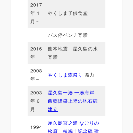
2017
年 1
やくしま子供食堂
月～
バス停ベンチ寄贈
2016
熊本地震 屋久島の水
年
寄贈
2008
やくしま森祭り
協力
年～
2003
屋久島一湊 一湊海岸
年 6
西郷隆盛上陸の地石碑
月
建立
屋久島宮之浦 なごりの
1994
松原 椋鳩十記念碑 建